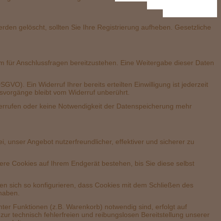
ruf
rt.
rden gelöscht, sollten Sie Ihre Registrierung aufheben. Gesetzliche
for
um für Anschlussfragen bereitzustehen. Eine Weitergabe dieser Daten
GVO). Ein Widerruf Ihrer bereits erteilten Einwilligung ist jederzeit
gsvorgänge bleibt vom Widerruf unberührt.
iderrufen oder keine Notwendigkeit der Datenspeicherung mehr
ki
 unser Angebot nutzerfreundlicher, effektiver und sicherer zu
re Cookies auf Ihrem Endgerät bestehen, bis Sie diese selbst
 sich so konfigurieren, dass Cookies mit dem Schließen des
 haben.
er Funktionen (z.B. Warenkorb) notwendig sind, erfolgt auf
zur technisch fehlerfreien und reibungslosen Bereitstellung unserer