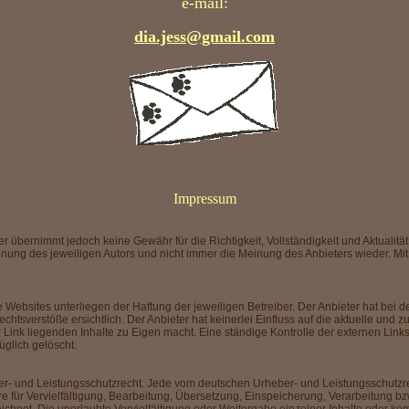
e-mail:
dia.jess@gmail.com
Impressum
er übernimmt jedoch keine Gewähr für die Richtigkeit, Vollständigkeit und Aktualität 
ung des jeweiligen Autors und nicht immer die Meinung des Anbieters wieder. Mit
e Websites unterliegen der Haftung der jeweiligen Betreiber. Der Anbieter hat bei 
tsverstöße ersichtlich. Der Anbieter hat keinerlei Einfluss auf die aktuelle und z
r Link liegenden Inhalte zu Eigen macht. Eine ständige Kontrolle der externen Link
glich gelöscht.
ber- und Leistungsschutzrecht. Jede vom deutschen Urheber- und Leistungsschutzre
re für Vervielfältigung, Bearbeitung, Übersetzung, Einspeicherung, Verarbeitung 