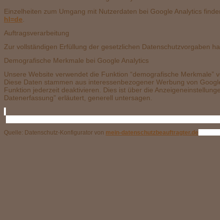
Einzelheiten zum Umgang mit Nutzerdaten bei Google Analytics finde
hl=de
Auftragsverarbeitung
Zur vollständigen Erfüllung der gesetzlichen Datenschutzvorgaben ha
Demografische Merkmale bei Google Analytics
Unsere Website verwendet die Funktion “demografische Merkmale” von 
Diese Daten stammen aus interessenbezogener Werbung von Google so
Funktion jederzeit deaktivieren. Dies ist über die Anzeigeneinstellu
Datenerfassung” erläutert, generell untersagen.
Quelle: Datenschutz-Konfigurator von
mein-datenschutzbeauftragter.de