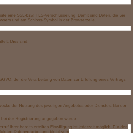
üsse
site eine SSL-bzw. TLS-Verschlüsselung. Damit sind Daten, die Sie
Browsers und am Schloss-Symbol in der Browserzeile.
ei
elt. Dies sind:
DSGVO, der die Verarbeitung von Daten zur Erfüllung eines Vertrags
si
wecke der Nutzung des jeweiligen Angebotes oder Dienstes. Bei der
ie bei der Registrierung angegeben wurde.
uf Ihrer bereits erteilten Einwilligung ist jederzeit möglich. Für den
folgten Datenverarbeitung bleibt vom