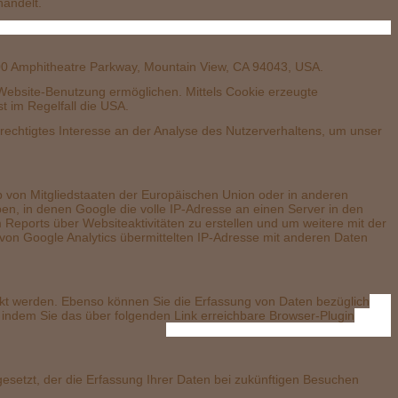
handelt.
yt
600 Amphitheatre Parkway, Mountain View, CA 94043, USA.
 Website-Benutzung ermöglichen. Mittels Cookie erzeugte
t im Regelfall die USA.
erechtigtes Interesse an der Analyse des Nutzerverhaltens, um unser
lb von Mitgliedstaaten der Europäischen Union oder in anderen
n, in denen Google die volle IP-Adresse an einen Server in den
Reports über Websiteaktivitäten zu erstellen und um weitere mit der
on Google Analytics übermittelten IP-Adresse mit anderen Daten
kt werden. Ebenso können Sie die Erfassung von Daten bezüglich
 indem Sie das über folgenden Link erreichbare Browser-Plugin
.
gesetzt, der die Erfassung Ihrer Daten bei zukünftigen Besuchen