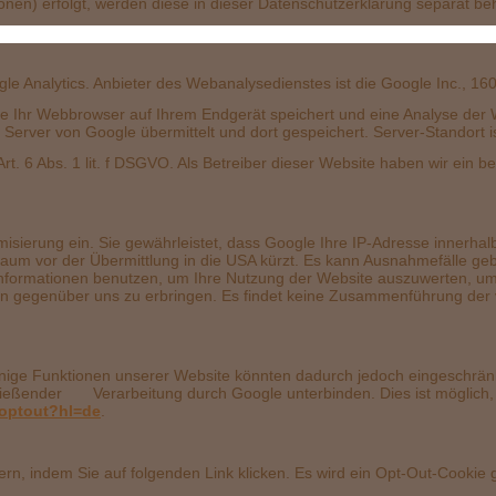
onen) erfolgt, werden diese in dieser Datenschutzerklärung separat be
al
 Analytics. Anbieter des Webanalysedienstes ist die Google Inc., 1
die Ihr Webbrowser auf Ihrem Endgerät speichert und eine Analyse der
erver von Google übermittelt und dort gespeichert. Server-Standort is
t. 6 Abs. 1 lit. f DSGVO. Als Betreiber dieser Website haben wir ein b
misierung ein. Sie gewährleistet, dass Google Ihre IP-Adresse innerha
m vor der Übermittlung in die USA kürzt. Es kann Ausnahmefälle gebe
Informationen benutzen, um Ihre Nutzung der Website auszuwerten, um 
n gegenüber uns zu erbringen. Es findet keine Zusammenführung der v
inige Funktionen unserer Website könnten dadurch jedoch eingeschrän
hließender Verarbeitung durch Google unterbinden. Dies ist möglich,
aoptout?hl=de
rn, indem Sie auf folgenden Link klicken. Es wird ein Opt-Out-Cookie 