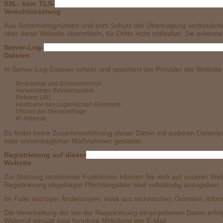
SSL- bzw. TLS-
Ver
Aus Sicherheitsgründen und zum Schutz der Übertragung vertraulicher
über diese Website übermitteln, für Dritte nicht mitlesbar. Sie erken
Server-Log-
D
In Server-Log-Dateien erhebt und speichert der Provider der Website 
Browsertyp und Browserversion
Verwendetes Betriebssystem
Referrer URL
Hostname des zugreifenden Rechners
Uhrzeit der Serveranfrage
IP-Adresse
Es findet keine Zusammenführung dieser Daten mit anderen Datenquelle
oder vorvertraglicher Maßnahmen gestattet.
Registrierung auf dieser
W
Zur Nutzung bestimmter Funktionen können Sie sich auf unserer Webs
Registrierung abgefragte Pflichtangaben sind vollständig anzugeben. 
Im Falle wichtiger Änderungen, etwa aus technischen Gründen, inform
Die Verarbeitung der bei der Registrierung eingegebenen Daten erfolgt a
Widerruf genügt eine formlose Mitteilung per E