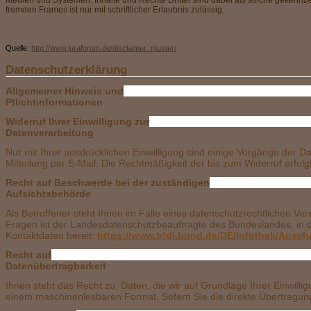
Medien und Systemen. Inhalte und Rechte Dritter sind dabei als solche gekennzeich
fremden Frames ist nur mit schriftlicher Erlaubnis zulässig.
Quelle:
http://www.juraforum.de/disclaimer_muster/
Date
Allgemeiner Hinweis und
Pflic
Widerruf Ihrer Einwilligung zur
Date
Nur mit Ihrer ausdrücklichen Einwilligung sind einige Vorgänge der Dat
Mitteilung per E-Mail. Die Rechtmäßigkeit der bis zum Widerruf erfol
Recht auf Beschwerde bei der zuständigen
Aufs
Als Betroffener steht Ihnen im Falle eines datenschutzrechtlichen V
Fragen ist der Landesdatenschutzbeauftragte des Bundeslandes, in d
Kontaktdaten bereit:
https://www.bfdi.bund.de/DE/Infothek/Anschr
Recht auf
Date
Ihnen steht das Recht zu, Daten, die wir auf Grundlage Ihrer Einwillig
einem maschinenlesbaren Format. Sofern Sie die direkte Übertragung 