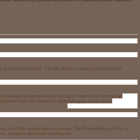
tter Seiten ist nicht gestattet und strafbar. Die Darstellung dieser Website in
tzerk
ormati
rbei
ng ist jederzeit möglich. Für den Widerruf genügt eine formlose
behö
 Zuständige Aufsichtsbehörde bezüglich datenschutzrechtlicher
ellt eine Liste der Datenschutzbeauftragten sowie deren
ragba
der an Dritte aushändigen zu lassen. Die Bereitstellung erfolgt in
ur, soweit es technisch machbar ist.