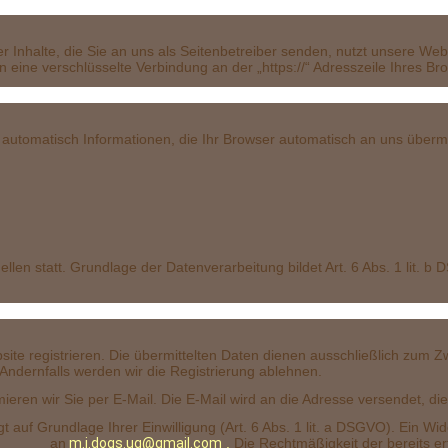
schl
 Inhalte, die Sie an uns als Seitenbetreiber senden, nutzt unsere Web
nen eine verschlüsselte Verbindung an der „https://“ Adresszeile Ihres 
at
automatisch Informationen, die Ihr Browser automatisch an uns übermitt
n statt. Grundlage der Datenverarbeitung bildet Art. 6 Abs. 1 lit. b 
eb
ite registrieren. Die übermittelten Daten dienen ausschließlich zum Z
Andernfalls werden wir die Registrierung ablehnen.
ieren wir Sie per E-Mail. Die E-Mail wird an die Adresse versendet, d
uf Grundlage Ihrer Einwilligung (Art. 6 Abs. 1 lit. a DSGVO). Ein Widerr
-Mail an
m.j.dogs.ug@gmail.com
.
Die Rechtmäßigkeit der bereits er