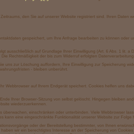
der
erüh
Zeitraums, den Sie auf unserer Website registriert sind. Ihren Daten we
takt
Kontaktdaten gespeichert, um Ihre Anfrage bearbeiten zu können oder 
ausschließlich auf Grundlage Ihrer Einwilligung (Art. 6 Abs. 1 lit. a DS
l. Die Rechtmäßigkeit der bis zum Widerruf erfolgten Datenverarbeitun
 Sie uns zur Löschung auffordern, Ihre Einwilligung zur Speicherung w
ahrungsfristen - bleiben unberührt.
oo
Ihr Webbrowser auf Ihrem Endgerät speichert. Cookies helfen uns dabei,
Ende Ihrer Browser-Sitzung von selbst gelöscht. Hingegen bleiben ande
ebsite wiederzuerkennen.
überwachen, einschränken oder unterbinden. Viele Webbrowser lassen
s kann eine eingeschränkte Funktionalität unserer Website zur Folge
ionsvorgänge oder der Bereitstellung bestimmter, von Ihnen erwünscht
e haben wir ein berechtigtes Interesse an der Speicherung von Cookies 