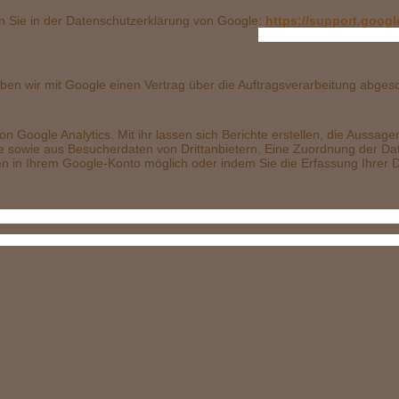
n Sie in der Datenschutzerklärung von Google:
https://support.goog
.
ben wir mit Google einen Vertrag über die Auftragsverarbeitung abges
Google Analytics. Mit ihr lassen sich Berichte erstellen, die Aussagen
wie aus Besucherdaten von Drittanbietern. Eine Zuordnung der Daten
ngen in Ihrem Google-Konto möglich oder indem Sie die Erfassung Ihrer