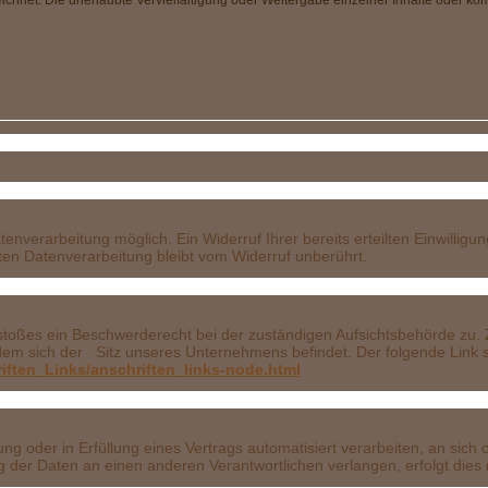
net. Die unerlaubte Vervielfältigung oder Weitergabe einzelner Inhalte oder komple
nschu
htinf
nvera
enverarbeitung möglich. Ein Widerruf Ihrer bereits erteilten Einwilligu
gten Datenverarbeitung bleibt vom Widerruf unberührt.
ichts
erstoßes ein Beschwerderecht bei der zuständigen Aufsichtsbehörde zu.
em sich der Sitz unseres Unternehmens befindet. Der folgende Link st
iften_Links/anschriften_links-node.html
nübert
ung oder in Erfüllung eines Vertrags automatisiert verarbeiten, an sich o
der Daten an einen anderen Verantwortlichen verlangen, erfolgt dies n