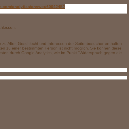
le.com/analytics/answer/6004245?
chlossen.
 zu Alter, Geschlecht und Interessen der Seitenbesucher enthalten.
 zu einer bestimmten Person ist nicht möglich. Sie können diese
 Daten durch Google Analytics, wie im Punkt “Widerspruch gegen die