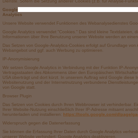
Dienste. Sofern die Setzung anderer Cookies (z.B. für Analyse-Funkti
Google
An
Unsere Website verwendet Funktionen des Webanalysedienstes Google
Google Analytics verwendet "Cookies." Das sind kleine Textdateien, 
Informationen über Ihre Benutzung unserer Website werden an einen S
Das Setzen von Google-Analytics-Cookies erfolgt auf Grundlage von Ar
Webangebot und ggf. auch Werbung zu optimieren.
IP-Anonymisierung
Wir setzen Google Analytics in Verbindung mit der Funktion IP-Anony
Vertragsstaaten des Abkommens über den Europäischen Wirtschaftsrau
USA überträgt und dort kürzt. In unserem Auftrag wird Google diese 
Websitenutzung und der Internetnutzung verbundene Dienstleistunge
von Google statt.
Browser Plugin
Das Setzen von Cookies durch Ihren Webbrowser ist verhinderbar. E
Ihrer Website-Nutzung einschließlich Ihrer IP-Adresse mitsamt ansc
herunterladen und installieren:
https://tools.google.com/dlpage/g
Widerspruch gegen die Datenerfassung
Sie können die Erfassung Ihrer Daten durch Google Analytics verhinde
unserer Website verhindert: Google Analytics deaktivieren.