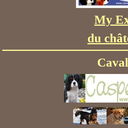
My Ex
du chât
Caval